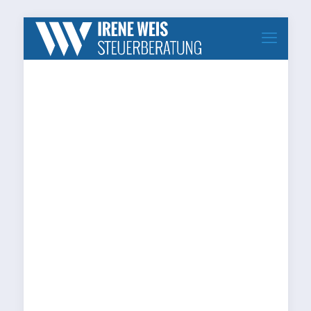
unser-tipp-steuerberatung-
weis.de_thumbnail