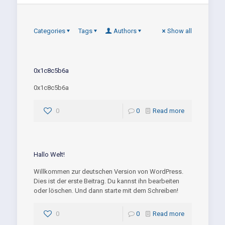
Categories
Tags
Authors
Show all
0x1c8c5b6a
0x1c8c5b6a
0
0
Read more
Hallo Welt!
Willkommen zur deutschen Version von WordPress.
Dies ist der erste Beitrag. Du kannst ihn bearbeiten
oder löschen. Und dann starte mit dem Schreiben!
0
0
Read more