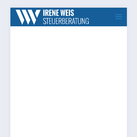
buchfuehrung-und-steuerliche-
beratung-steuerberatung-
weis.de_thumbnail