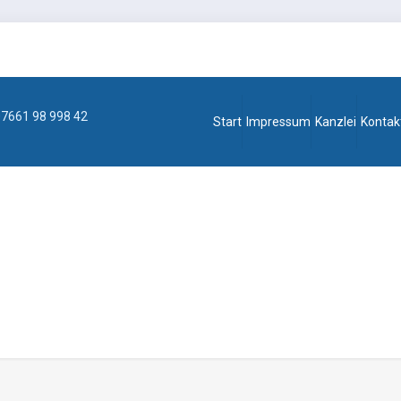
7661 98 998 42
Start
Impressum
Kanzlei
Kontak
haftliche-betreuung-steuerb