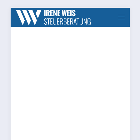
betriebswirtschaftliche-
betreuung-steuerberatung-
weis.de_thumbnail