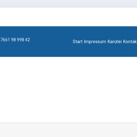
7661 98 998 42
Start
Impressum
Kanzlei
Kontak
ome_accountant_offerslider